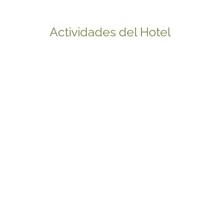
Actividades del Hotel
You and Me Maldives
Excursiones
La isla es la locación ideal para conocer parte de la