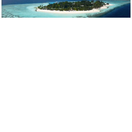
Eri Maldives
★★★★
Olvídate de todo y déjate envolver por la calma de un
auténtico paraíso. En Eri Maldives, el tiempo parece
detenerse mientras el sol se refleja sobre las aguas
turquesa del océano Índico. Pasea descalzo por...
Ver más »