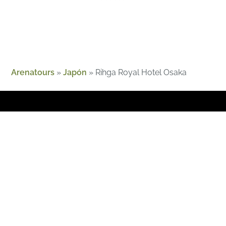
Arenatours
»
Japón
»
Rihga Royal Hotel Osaka
Sobre Nosotros
Guías
Magazine
Contacto