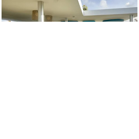
Tequila Bar
Stratégiquement situé dans l’espace piscine, il vous
permet de déguster une variété d’apéritifs et de cocktails
tropicaux, en vous désaltérant tout en profitant de
l’environnement et de sa nature environnante, après un
bain relaxant.
En savoir plus »