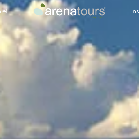
iel
In