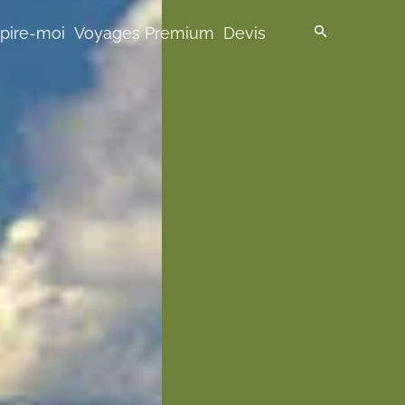
spire-moi
Voyages Premium
Devis