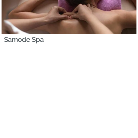
Samode Spa
El spa del Samode Haveli Jaipur ofrece masajes
(también en la habitación), un gimnasio equipado,
sesiones de yoga y una sala de vapor.
Hoteles en
India