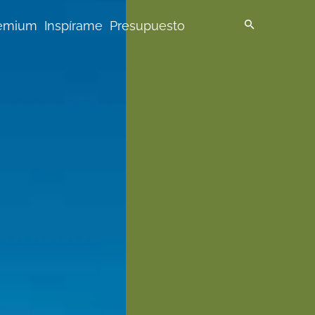
emium
Inspírame
Presupuesto