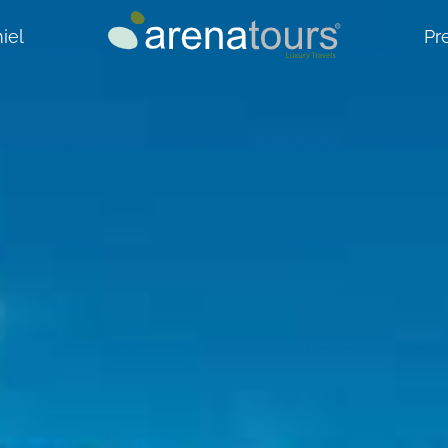
iel
Pr