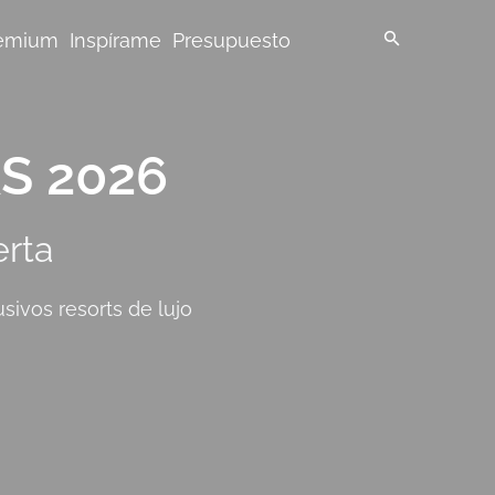
emium
Inspírame
Presupuesto
S 2026
erta
sivos resorts de lujo