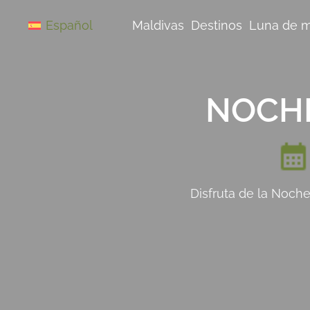
Saltar
al
Maldivas
Destinos
Luna de m
Español
contenido
NOCHE
Disfruta de la Noche