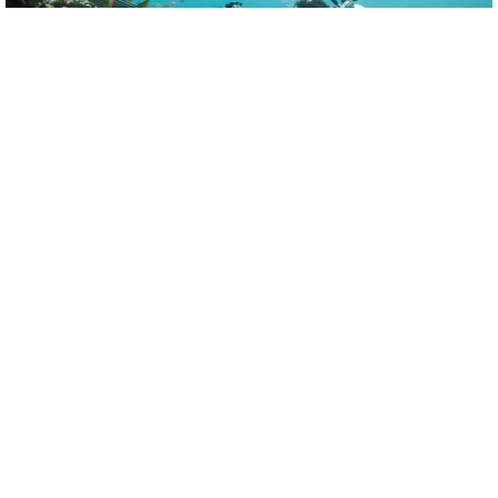
Tauchzentrum
Das
Tauchzentrum
auf Nika Island bietet geführte
Tauchgänge und Kurse für alle Niveaus, um lebendige
Riffe und die einzigartige Meeresvielfalt der Malediven in
einer sicheren und professionellen Umgebung zu
erkunden.