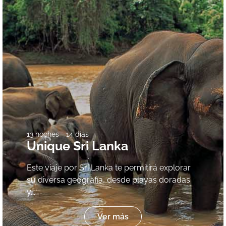
13 noches - 14 días
Unique Sri Lanka
Este viaje por Sri Lanka te permitirá explorar
su diversa geografía, desde playas doradas
y...
Ver más