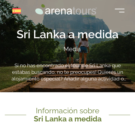
Saltar
al
contenido
Sri Lanka a medida
Media
Si no has encontrado el tour de Sri Lanka que
estabas buscando, no te preocupes! Quieres un
alojamiento especial? Añadir alguna actividad o
visita extra? O más tiempo para conocer con mayor
tranquilidad un lugar específico?
Información sobre
Sri Lanka a medida