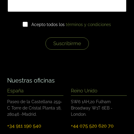
*
C
Acepto todos los
términos y condiciones
a
s
i
l
Suscríbirme
l
a
s
d
e
v
Nuestras oficinas
e
r
España
Reino Unido
i
f
Paseo de la Castellana 259-
SW6 1AH,20 Fulham
i
C Torre de Cristal Planta 18,
Broadway W1T 6EB -
c
28046 -Madrid.
London.
a
c
+34 911 190 540
+44 075 520 620 70
i
ó