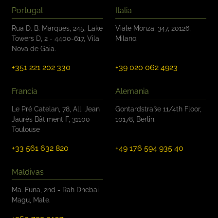
n
Portugal
Italia
*
Rua D. B. Marques, 245, Lake
Viale Monza, 347, 20126,
Towers D, 2 - 4400-617, Vila
Milano.
Nova de Gaia.
+351 221 202 330
+39 020 062 4923
Francia
Alemania
Le Pré Catelan, 78, All. Jean
Gontardstraße 11/4th Floor,
Jaurès Bâtiment F, 31100
10178, Berlin.
Toulouse
+33 561 632 820
+49 176 594 935 40
Maldivas
Ma. Funa, 2nd - Rah Dhebai
Magu, Mal’e.