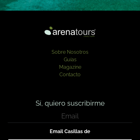
Sobre Nosotros
Guías
Magazine
Contacto
Sí, quiero suscribirme
E
m
a
i
Email Casillas de
l