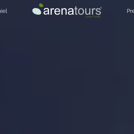
iel
Pr