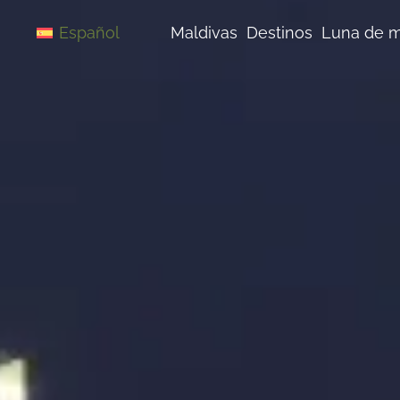
Saltar
al
Maldivas
Destinos
Luna de m
Español
contenido