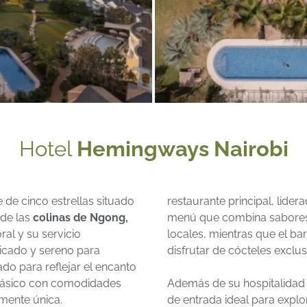
Hotel
Hemingways Nairobi
 de cinco estrellas situado
restaurante principal, lide
 de las
colinas de Ngong,
menú que combina sabores i
al y su servicio
locales, mientras que el ba
ticado y sereno para
disfrutar de cócteles exclusi
ñado para reflejar el encanto
clásico con comodidades
Además de su hospitalidad
mente única.
de entrada ideal para explo