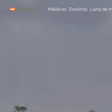
Saltar
al
Maldivas
Destinos
Luna de m
Español
contenido