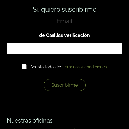
Sí, quiero suscribirme
E
m
a
i
de Casillas verificación
l
*
C
Acepto todos los
términos y condiciones
a
s
i
l
Suscríbirme
l
a
s
d
e
v
Nuestras oficinas
e
r