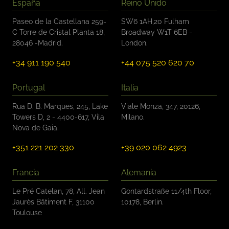
España
Reino Unido
i
f
Paseo de la Castellana 259-
SW6 1AH,20 Fulham
i
C Torre de Cristal Planta 18,
Broadway W1T 6EB -
c
28046 -Madrid.
London.
a
c
+34 911 190 540
+44 075 520 620 70
i
ó
n
Portugal
Italia
*
Rua D. B. Marques, 245, Lake
Viale Monza, 347, 20126,
Towers D, 2 - 4400-617, Vila
Milano.
Nova de Gaia.
+351 221 202 330
+39 020 062 4923
Francia
Alemania
Le Pré Catelan, 78, All. Jean
Gontardstraße 11/4th Floor,
Jaurès Bâtiment F, 31100
10178, Berlin.
Toulouse