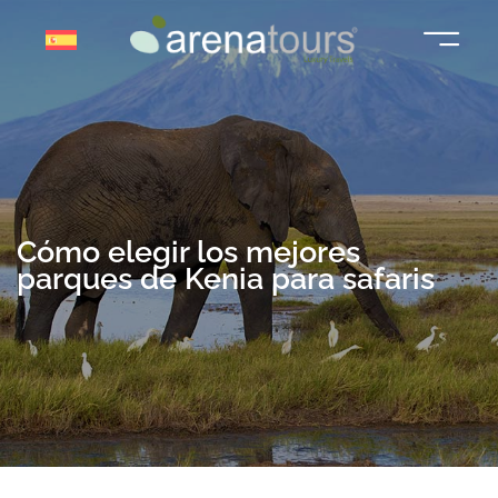
Saltar
al
contenido
Cómo elegir los mejores
parques de Kenia para safaris