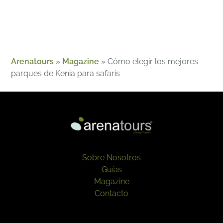
Arenatours
»
Magazine
»
Cómo elegir los mejores
parques de Kenia para safaris
Sobre Nosotros
Guías
Magazine
Contacto