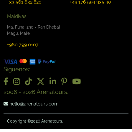
+33 561 632 820
+49 176 594 935 40
Maldivas
Ma. Funa, 2nd - Rah Dhebai
Magu, Mal’e.
+960 799 0107
Síguenos:
2006 - 2026 Arenatours:
hello@arenatours.com
Copyright ©2026 Arenatours.