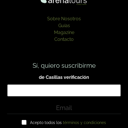
Sobre Nosotros
Guías
Magazine
Contacto
Sí, quiero suscribirme
de Casillas verificación
E
m
a
C
i
Acepto todos los
términos y condiciones
a
l