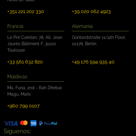
+351 221 202 330
+39 020 062 4923
Francia
Alemania
Le Pré Catelan, 78, All. Jean
Gontardstraße 11/4th Floor,
Jaurès Bâtiment F, 31100
10178, Berlin.
Toulouse
+33 561 632 820
+49 176 594 935 40
Maldivas
Ma. Funa, 2nd - Rah Dhebai
Magu, Mal’e.
+960 799 0107
Síguenos: