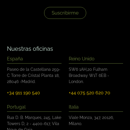
s
*
i
l
Suscríbirme
l
a
s
d
e
v
Nuestras oficinas
e
r
España
Reino Unido
i
f
Paseo de la Castellana 259-
SW6 1AH,20 Fulham
i
C Torre de Cristal Planta 18,
Broadway W1T 6EB -
c
28046 -Madrid.
London.
a
c
+34 911 190 540
+44 075 520 620 70
i
ó
n
Portugal
Italia
*
Rua D. B. Marques, 245, Lake
Viale Monza, 347, 20126,
Towers D, 2 - 4400-617, Vila
Milano.
Nova de Gaia.