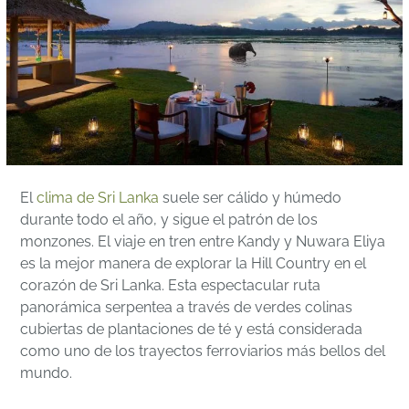
El
clima de Sri Lanka
suele ser cálido y húmedo
durante todo el año, y sigue el patrón de los
monzones. El viaje en tren entre Kandy y Nuwara Eliya
es la mejor manera de explorar la Hill Country en el
corazón de Sri Lanka. Esta espectacular ruta
panorámica serpentea a través de verdes colinas
cubiertas de plantaciones de té y está considerada
como uno de los trayectos ferroviarios más bellos del
mundo.