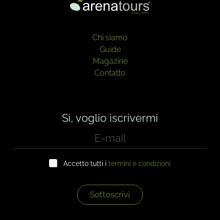
Chi siamo
Guide
Magazine
Contatto
Sì, voglio iscrivermi
E
-
m
C
a
Accetto tutti i
termini e condizioni
a
i
s
l
e
*
l
Sottoscrivi
l
e