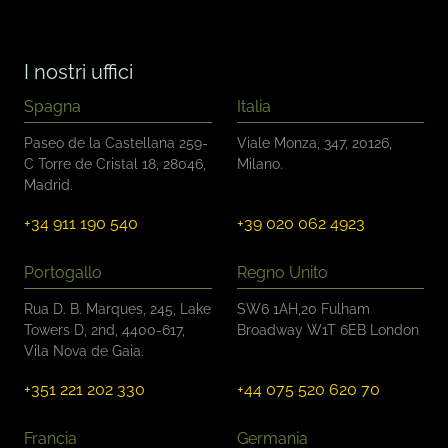
d
i
c
o
I nostri uffici
n
t
Spagna
Italia
r
o
Paseo de la Castellana 259-
Viale Monza, 347, 20126,
l
C Torre de Cristal 18, 28046,
Milano.
l
Madrid.
o
*
+34 911 190 540
+39 020 062 4923
Portogallo
Regno Unito
Rua D. B. Marques, 245, Lake
SW6 1AH,20 Fulham
Towers D, 2nd, 4400-617,
Broadway W1T 6EB London
Vila Nova de Gaia.
+351 221 202 330
+44 075 520 620 70
Francia
Germania