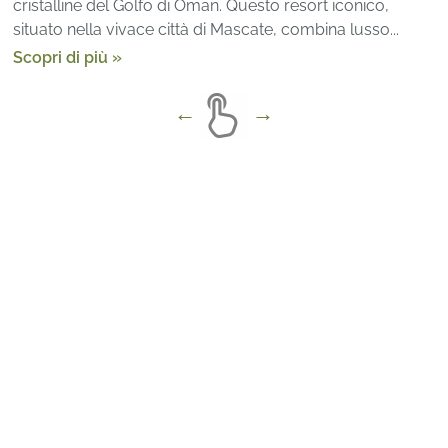
cristalline del Golfo di Oman. Questo resort iconico,
situato nella vivace città di Mascate, combina lusso...
Scopri di più »
Arenatours
»
Oman
»
Anantara Jabal Al Akhdar
Resort