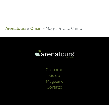
Arenatours
»
Oman
»
Magic Private Camp
Chi siamo
Guide
Magazine
Contatto