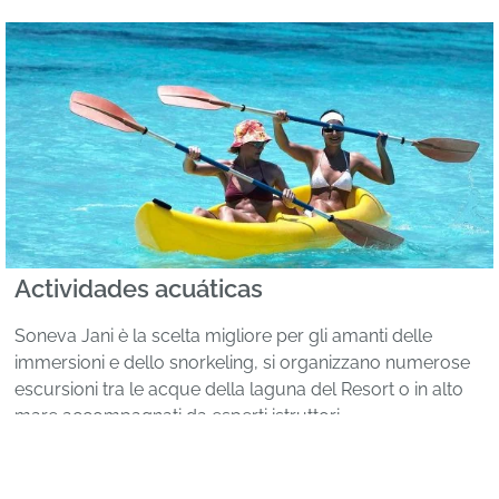
Actividades acuáticas
Soneva Jani è la scelta migliore per gli amanti delle
immersioni e dello snorkeling, si organizzano numerose
escursioni tra le acque della laguna del Resort o in alto
mare accompagnati da esperti istruttori.
Si offre, inoltre, una vasta gamma di sport acquatici non
motorizzati incluso kayak, stan-up paddleboards, surf,
windsurf, kite surf e catamarano.