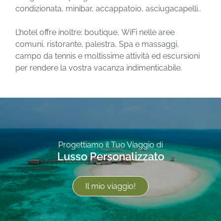
condizionata, minibar, accappatoio, asciugacapelli..
L’hotel offre inoltre: boutique, WiFi nelle aree
comuni, ristorante, palestra, Spa e massaggi,
campo da tennis e moltissime attività ed escursioni
per rendere la vostra vacanza indimenticabile.
Progettiamo il Tuo Viaggio di
Lusso Personalizzato
Il mio viaggio!