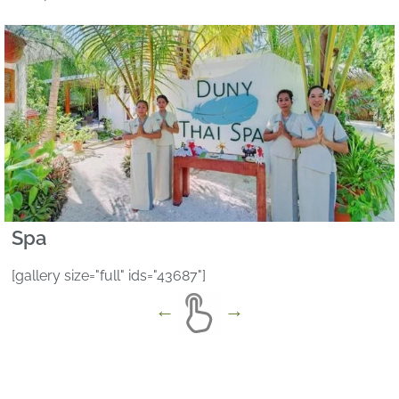
Spa
[gallery size="full" ids="43687"]