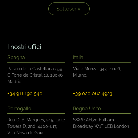
e
*
l
Sottoscrivi
l
e
d
i
c
o
I nostri uffici
n
t
Spagna
Italia
r
o
Paseo de la Castellana 259-
Viale Monza, 347, 20126,
l
C Torre de Cristal 18, 28046,
Milano.
l
Madrid.
o
*
+34 911 190 540
+39 020 062 4923
Portogallo
Regno Unito
Rua D. B. Marques, 245, Lake
SW6 1AH,20 Fulham
Towers D, 2nd, 4400-617,
Broadway W1T 6EB London
Vila Nova de Gaia.