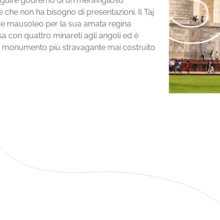
guire godremo di un meraviglioso
che non ha bisogno di presentazioni. Il Taj
me mausoleo per la sua amata regina
on quattro minareti agli angoli ed è
 il monumento più stravagante mai costruito