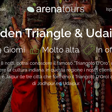
ele
Is
den Triangle & Uda
9 Giorni
Molto alta
In o
 8 notti, potrai conoscere il famoso "Triangolo D'Oro",
la cultura indiana. In questa regione i nostri clienti 
a e Jaipur (le tre città che formano il Triangolo D'Oro) 
di Jodhpur ed Udaipur.