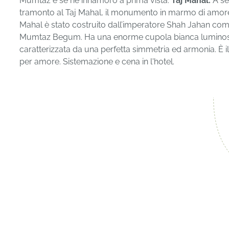
Mumtaz e se ne innamorò a prima vista.
Taj Mahal:
A se
tramonto al Taj Mahal, il monumento in marmo di amore 
Mahal è stato costruito dall’imperatore Shah Jahan co
Mumtaz Begum. Ha una enorme cupola bianca luminosa c
caratterizzata da una perfetta simmetria ed armonia. È
per amore. Sistemazione e cena in l'hotel.