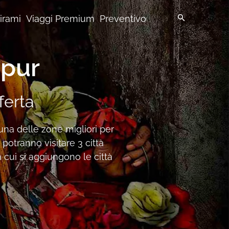
pirami
Viaggi Premium
Preventivo
ipur
fferta
 una delle zone migliori per
potranno visitare 3 città
a cui si aggiungono le città