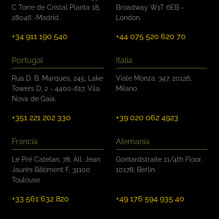
i
C Torre de Cristal Planta 18,
Broadway W1T 6EB -
c
28046 -Madrid.
London.
a
c
+34 911 190 540
+44 075 520 620 70
i
ó
n
Portugal
Italia
*
Rua D. B. Marques, 245, Lake
Viale Monza, 347, 20126,
Towers D, 2 - 4400-617, Vila
Milano.
Nova de Gaia.
+351 221 202 330
+39 020 062 4923
Francia
Alemania
Le Pré Catelan, 78, All. Jean
Gontardstraße 11/4th Floor,
Jaurès Bâtiment F, 31100
10178, Berlin.
Toulouse
+33 561 632 820
+49 176 594 935 40