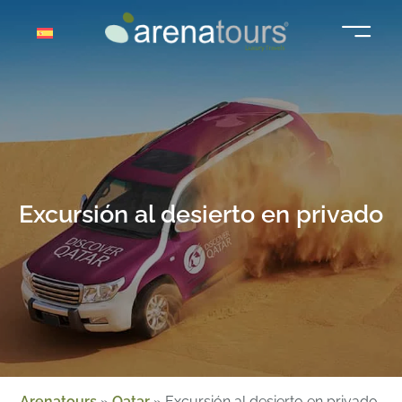
Saltar
al
contenido
Excursión al desierto en privado
Arenatours
»
Qatar
»
Excursión al desierto en privado