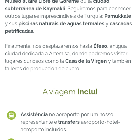
Museo al aire Libre de Goreme
ou la
ciudad
subterránea de Kaymakli
. Seguiremos para conhecer
outros lugares imprescindíveis de Turquía:
Pamukkale
y sus
piscinas naturais de aguas termales
y
cascadas
petrificadas
.
Finalmente, nos desplazaremos hasta
Éfeso
, antigua
ciudad dedicada a Artemisa, donde podremos visitar
lugares curiosos como la
Casa de la Virgen
y también
talleres de producción de cuero.
A viagem
inclui
Assistência
no aeroporto por um nosso
representante e
transfers
aeroporto-hotel-
aeroporto incluídos.