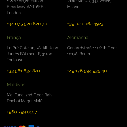
SW6 1AH,20 Fulham
Viale Monza, 347, 20126,
Broadway W1T 6EB -
Milano.
London
+44 075 520 620 70
+39 020 062 4923
França
Alemanha
Le Pré Catelan, 78, All. Jean
Gontardstraße 11/4th Floor,
Jaurès Bâtiment F, 31100
10178, Berlin.
Toulouse
+33 561 632 820
+49 176 594 935 40
Maldivas
Ma. Funa, 2nd Floor, Rah
Dhebai Magu, Malé
+960 799 0107