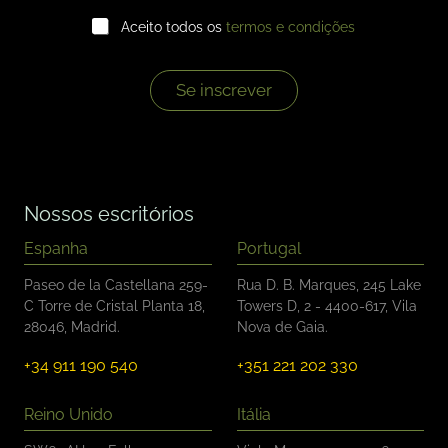
m
C
a
Aceito todos os
termos e condições
a
i
i
l
x
*
a
Se inscrever
s
d
e
s
e
l
Nossos escritórios
e
ç
Espanha
Portugal
ã
o
Paseo de la Castellana 259-
Rua D. B. Marques, 245 Lake
*
C Torre de Cristal Planta 18,
Towers D, 2 - 4400-617, Vila
28046, Madrid.
Nova de Gaia.
+34 911 190 540
+351 221 202 330
Reino Unido
Itália