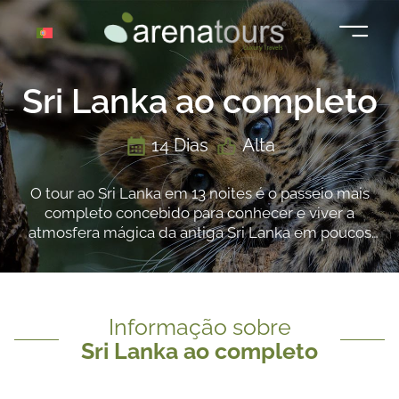
Saltar
para
o
conteúdo
Sri Lanka ao completo
14 Dias
Alta
O tour ao Sri Lanka em 13 noites é o passeio mais
completo concebido para conhecer e viver a
atmosfera mágica da antiga Sri Lanka em poucos
dias. Este passeio permite descubrir os mais
importantes vestígios arqueológicos da ilha,
localizados no norte. Conheça o modo de vida e
cultura cingalesa budista
Informação sobre
Sri Lanka ao completo