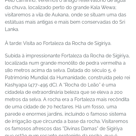
Pelo caminho, veremos o antigo reservatório de água
da chuva, localizado perto do grande Kala Wewa;
visitaremos a vila de Aukana, onde se situam uma das
estátuas mais antigas e mais bem conservadas do Sri
Lanka.
À tarde: Visita ao Fortaleza da Rocha de Sigiriya.
Subida à impressionante Fortaleza da Rocha de Sigiriya,
localizada num grande monólito de pedra vermelha a
180 metros acima da selva. Datada do século 5, é
Património Mundial da Humanidade, construída pelo rei
Kashyapa (477-495 dC). A “Rocha do Leão” é uma
cidadela de extraordinária beleza que se eleva a 200
metros da selva. A rocha era a Fortaleza mais recôndita
de uma cidade de 70 hectares. Há um fosso, uma
parede e enormes jardins, incluíndo o famoso sistema
de irrigação que circunda a base da rocha. Visitaremos
os famosos afrescos das "Divinas Damas" de Sigiriya
que estão num recanto protegido da rocha, que é