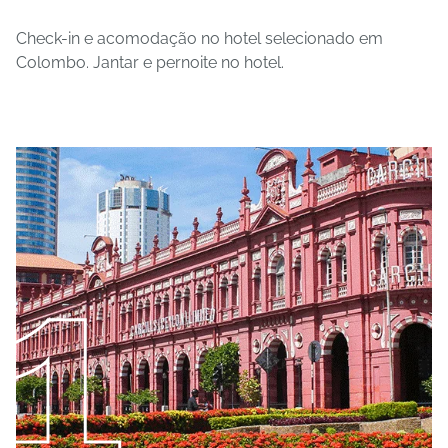
Check-in e acomodação no hotel selecionado em
Colombo. Jantar e pernoite no hotel.
1