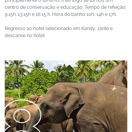
principalmente o turismo, mas logo se tornou um
centro de conservação e educação. Tempo de refeição:
9.15h. 13:15h e 16:15 h. Hora do banho 10h, 14h e 17h.
Regresso ao hotel selecionado em Kandy. Jante e
descanse no hotel.
8