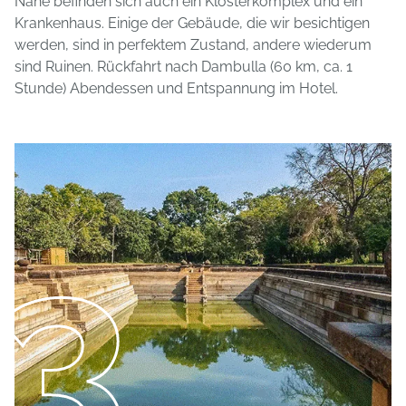
Nähe befinden sich auch ein Klosterkomplex und ein
Krankenhaus. Einige der Gebäude, die wir besichtigen
werden, sind in perfektem Zustand, andere wiederum
sind Ruinen. Rückfahrt nach Dambulla (60 km, ca. 1
Stunde) Abendessen und Entspannung im Hotel.
3