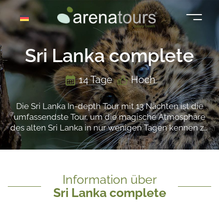
Zum
Inhalt
springen
Sri Lanka complete
14 Tage
Hoch
Die Sri Lanka In-depth Tour mit 13 Nächten ist die
umfassendste Tour, um die magische Atmosphäre
des alten Sri Lanka in nur wenigen Tagen kennen zu
lernen und zu erleben. Diese Tour ermöglicht es
Ihnen, die wichtigsten archäologischen Überreste
der Insel zu entdecken, die sich im Norden befinden.
Lernen Sie die singhalesische Lebensweise und
Information über
Kultur kennen, in der buddhistische, muslimische
Sri Lanka complete
und christliche Religionen in absoluter Harmonie
koexistieren.