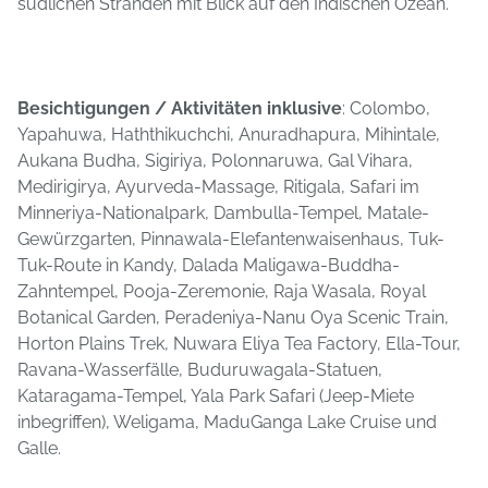
südlichen Stränden mit Blick auf den Indischen Ozean.
Besichtigungen / Aktivitäten inklusive
: Colombo,
Yapahuwa, Haththikuchchi, Anuradhapura, Mihintale,
Aukana Budha, Sigiriya, Polonnaruwa, Gal Vihara,
Medirigirya, Ayurveda-Massage, Ritigala, Safari im
Minneriya-Nationalpark, Dambulla-Tempel, Matale-
Gewürzgarten, Pinnawala-Elefantenwaisenhaus, Tuk-
Tuk-Route in Kandy, Dalada Maligawa-Buddha-
Zahntempel, Pooja-Zeremonie, Raja Wasala, Royal
Botanical Garden, Peradeniya-Nanu Oya Scenic Train,
Horton Plains Trek, Nuwara Eliya Tea Factory, Ella-Tour,
Ravana-Wasserfälle, Buduruwagala-Statuen,
Kataragama-Tempel, Yala Park Safari (Jeep-Miete
inbegriffen), Weligama, MaduGanga Lake Cruise und
Galle.