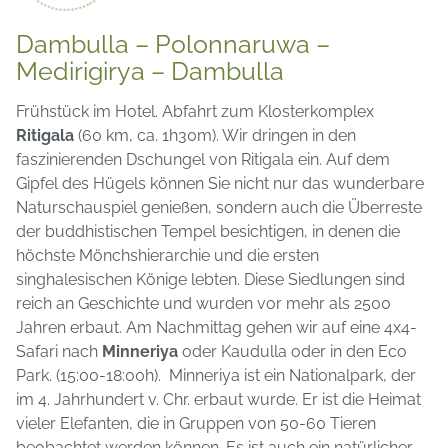
Dambulla – Polonnaruwa –
Medirigirya – Dambulla
Frühstück im Hotel. Abfahrt zum Klosterkomplex
Ritigala
(60 km, ca. 1h30m). Wir dringen in den
faszinierenden Dschungel von Ritigala ein. Auf dem
Gipfel des Hügels können Sie nicht nur das wunderbare
Naturschauspiel genießen, sondern auch die Überreste
der buddhistischen Tempel besichtigen, in denen die
höchste Mönchshierarchie und die ersten
singhalesischen Könige lebten. Diese Siedlungen sind
reich an Geschichte und wurden vor mehr als 2500
Jahren erbaut. Am Nachmittag gehen wir auf eine 4x4-
Safari nach
Minneriya
oder Kaudulla oder in den Eco
Park. (15:00-18:00h). Minneriya ist ein Nationalpark, der
im 4. Jahrhundert v. Chr. erbaut wurde. Er ist die Heimat
vieler Elefanten, die in Gruppen von 50-60 Tieren
beobachtet werden können. Es ist auch ein natürlicher