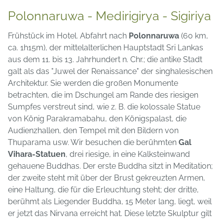
Polonnaruwa - Medirigirya - Sigiriya
Frühstück im Hotel. Abfahrt nach
Polonnaruwa
(60 km,
ca. 1h15m), der mittelalterlichen Hauptstadt Sri Lankas
aus dem 11. bis 13. Jahrhundert n. Chr.; die antike Stadt
galt als das "Juwel der Renaissance" der singhalesischen
Architektur. Sie werden die großen Monumente
betrachten, die im Dschungel am Rande des riesigen
Sumpfes verstreut sind, wie z. B. die kolossale Statue
von König Parakramabahu, den Königspalast, die
Audienzhallen, den Tempel mit den Bildern von
Thuparama usw. Wir besuchen die berühmten
Gal
Vihara-Statuen
, drei riesige, in eine Kalksteinwand
gehauene Buddhas. Der erste Buddha sitzt in Meditation;
der zweite steht mit über der Brust gekreuzten Armen,
eine Haltung, die für die Erleuchtung steht; der dritte,
berühmt als Liegender Buddha, 15 Meter lang, liegt, weil
er jetzt das Nirvana erreicht hat. Diese letzte Skulptur gilt