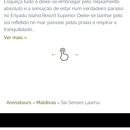
Esqueça tudo e deixe-se embriagar pelo relaxamento
absoluto e a sensação de estar num verdadeiro paraíso
no Eriyadu Island Resort Superior. Deixe-se banhar pelo
sol refletido no mar, passear pelas praias e respirar a
tranquilidade...
Ver mais »
Arenatours
»
Maldivas
»
Six Senses Laamu