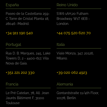
r
España
Reino Unido
i
f
Paseo de la Castellana 259-
SW6 1AH,20 Fulham
i
C Torre de Cristal Planta 18,
Broadway W1T 6EB -
c
28046 -Madrid.
London.
a
c
+34 911 190 540
+44 075 520 620 70
i
ó
n
Portugal
Italia
*
Rua D. B. Marques, 245, Lake
Viale Monza, 347, 20126,
Towers D, 2 - 4400-617, Vila
Milano.
Nova de Gaia.
+351 221 202 330
+39 020 062 4923
Francia
Alemania
Le Pré Catelan, 78, All. Jean
Gontardstraße 11/4th Floor,
Jaurès Bâtiment F, 31100
10178, Berlin.
Toulouse