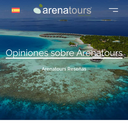
Saltar
al
contenido
Opiniones sobre Arenatours
Arenatours Reseñas