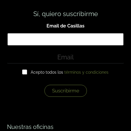
Sí, quiero suscribirme
Email de Casillas
E
m
a
C
i
Acepto todos los
términos y condiciones
a
l
s
*
i
l
Suscríbirme
l
a
s
d
e
v
Nuestras oficinas
e