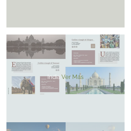
India
Ver Más