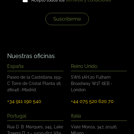
a
l
s
*
i
l
Suscríbirme
l
a
s
d
e
v
Nuestras oficinas
e
r
España
Reino Unido
i
f
Paseo de la Castellana 259-
SW6 1AH,20 Fulham
i
C Torre de Cristal Planta 18,
Broadway W1T 6EB -
c
28046 -Madrid.
London.
a
c
+34 911 190 540
+44 075 520 620 70
i
ó
n
Portugal
Italia
*
Rua D. B. Marques, 245, Lake
Viale Monza, 347, 20126,
Towers D, 2 - 4400-617, Vila
Milano.