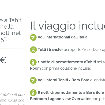
 a Tahiti
Il viaggio incl
 nella
otti nel
Voli internazionali dall’Italia
.
5*.
Tutti i transfer
aeroporto/resort/aerop
€
1 notte di pernottamento aTahiti
nel 
Room
con prima colazione inclusa.
Voli interni Tahiti - Bora Bora
di andata
6 notti di pernottamento a Bora Bora
30/06/2026 con
Bedroom Lagoon view Overwater
con pri
sponibilità fino