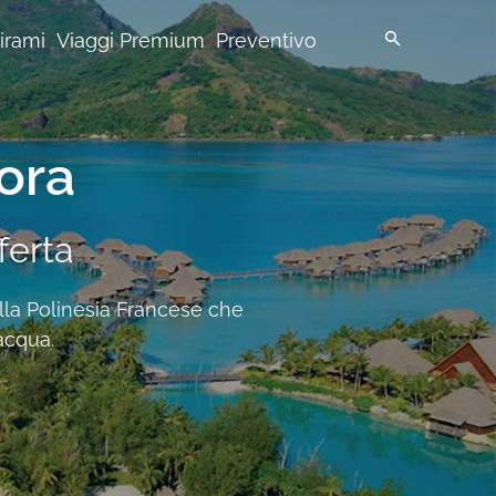
pirami
Viaggi Premium
Preventivo
ora
fferta
ella Polinesia Francese che
'acqua.