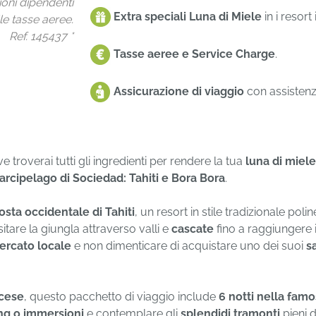
ioni dipendenti
Extra speciali Luna di Miele
in i resort
e tasse aeree.
Ref. 145437 *
Tasse aeree e
Service Charge
.
Assicurazione di viaggio
con assistenz
troverai tutti gli ingredienti per rendere la tua
luna di miele
l'arcipelago di Sociedad: Tahiti e Bora Bora
.
osta occidentale di Tahiti
, un resort in stile tradizionale pol
itare la giungla attraverso valli e
cascate
fino a raggiungere 
ercato locale
e non dimenticare di acquistare uno dei suoi
s
ncese
, questo pacchetto di viaggio include
6 notti nella famo
ing o immersioni
e contemplare gli
splendidi tramonti
pieni d