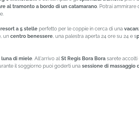
re al tramonto a bordo di un catamarano
. Potrai ammirare d
e.
o
resort a 5 stelle
perfetto per le coppie in cerca di una
vacan
e, un
centro benessere
, una palestra aperta 24 ore su 24 e s
p
n luna di miele
. All'arrivo al
St Regis Bora Bora
sarete accolti
, durante il soggiorno puoi goderti una
sessione di massaggio d