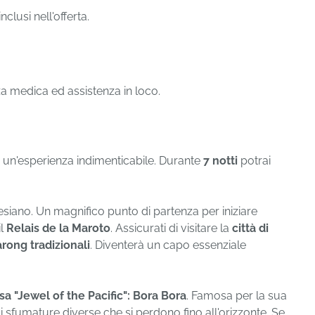
 inclusi nell'offerta.
a medica ed assistenza in loco.
un'esperienza indimenticabile. Durante
7 notti
potrai
inesiano. Un magnifico punto di partenza per iniziare
il
Relais de la Maroto
. Assicurati di visitare la
città di
arong tradizionali
. Diventerà un capo essenziale
sa "Jewel of the Pacific": Bora Bora
. Famosa per la sua
i sfumature diverse che si perdono fino all'orizzonte. Se