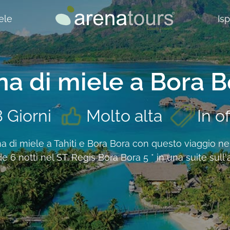
ele
Is
na di miele a Bora B
8 Giorni
Molto alta
In o
na di miele a Tahiti e Bora Bora con questo viaggio n
e 6 notti nel ST. Regis Bora Bora 5 * in una suite sull