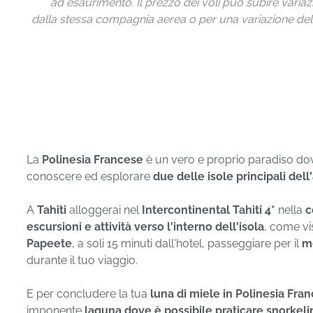
ad esaurimento. Il prezzo dei voli può subire variaz
dalla stessa compagnia aerea o per una variazione dell
La
Polinesia Francese
è un vero e proprio paradiso dove 
conoscere ed esplorare
due delle isole principali del
A
Tahiti
alloggerai nel
Intercontinental Tahiti 4*
nella
c
escursioni e attività verso l'interno dell'isola
, come vis
Papeete
, a soli 15 minuti dall'hotel, passeggiare per il
m
durante il tuo viaggio.
E per concludere la tua
luna di miele in Polinesia Fra
imponente
laguna dove è possibile praticare snorkel