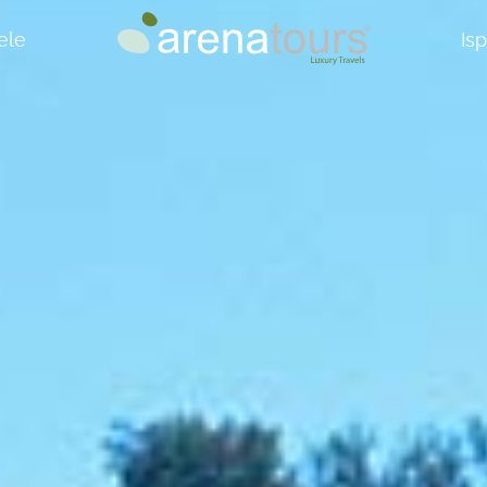
ele
Is