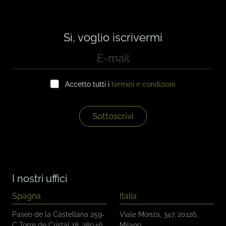
Sì, voglio iscrivermi
E
-
m
C
a
Accetto tutti i
termini e condizioni
a
i
s
l
e
*
l
Sottoscrivi
l
e
d
i
c
o
I nostri uffici
n
t
Spagna
Italia
r
o
Paseo de la Castellana 259-
Viale Monza, 347, 20126,
l
C Torre de Cristal 18, 28046,
Milano.