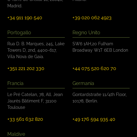
l
Madrid.
o
*
+34 911 190 540
+39 020 062 4923
Portogallo
Regno Unito
Rua D. B. Marques, 245, Lake
SW6 1AH,20 Fulham
Towers D, 2nd, 4400-617,
Broadway W1T 6EB London
Vila Nova de Gaia.
+351 221 202 330
+44 075 520 620 70
Francia
Germania
Le Pré Catelan, 78, All. Jean
Gontardstraße 11/4th Floor,
Jaurès Bâtiment F, 31100
10178, Berlin.
Toulouse
+33 561 632 820
+49 176 594 935 40
Maldive