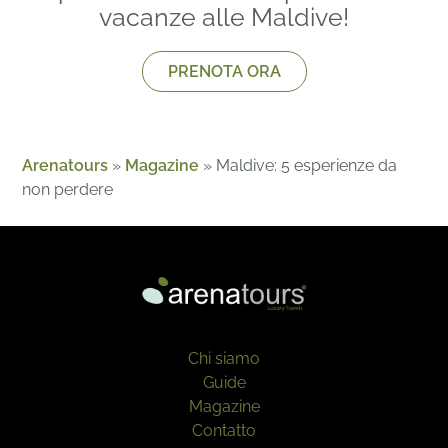
vacanze alle Maldive!
PRENOTA ORA
Arenatours
»
Magazine
»
Maldive: 5 esperienze da
non perdere
Chi siamo
Guide
Magazine
Contatto