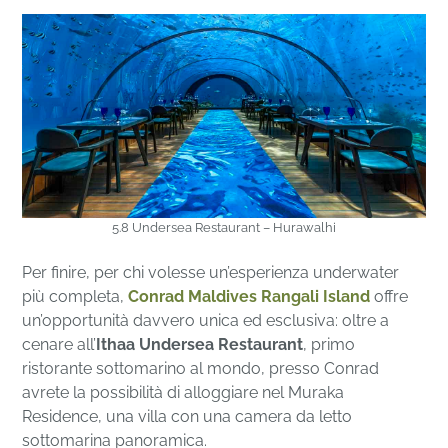
5.8 Undersea Restaurant – Hurawalhi
Per finire, per chi volesse un’esperienza underwater
più completa,
Conrad Maldives Rangali Island
offre
un’opportunità davvero unica ed esclusiva: oltre a
cenare all’
Ithaa Undersea Restaurant
, primo
ristorante sottomarino al mondo, presso Conrad
avrete la possibilità di alloggiare nel Muraka
Residence, una villa con una camera da letto
sottomarina panoramica.