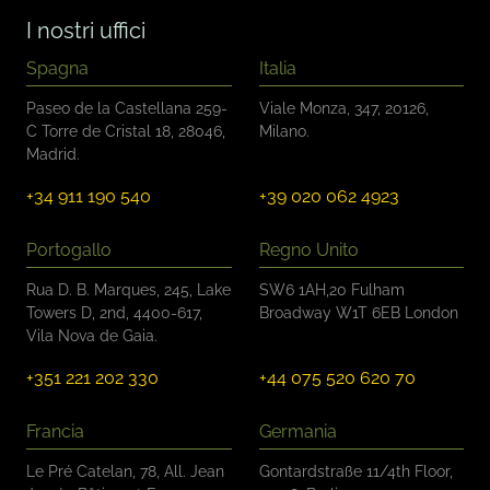
o
I nostri uffici
n
t
Spagna
Italia
r
o
Paseo de la Castellana 259-
Viale Monza, 347, 20126,
l
C Torre de Cristal 18, 28046,
Milano.
l
Madrid.
o
*
+34 911 190 540
+39 020 062 4923
Portogallo
Regno Unito
Rua D. B. Marques, 245, Lake
SW6 1AH,20 Fulham
Towers D, 2nd, 4400-617,
Broadway W1T 6EB London
Vila Nova de Gaia.
+351 221 202 330
+44 075 520 620 70
Francia
Germania
Le Pré Catelan, 78, All. Jean
Gontardstraße 11/4th Floor,