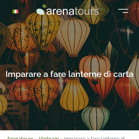
Vai
al
contenuto
Imparare a fare lanterne di carta
Arenatours
»
Vietnam
»
Imparare a fare lanterne di