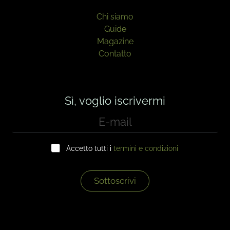
Chi siamo
Guide
Magazine
Contatto
Sì, voglio iscrivermi
E
-
m
C
a
Accetto tutti i
termini e condizioni
a
i
s
l
e
*
l
Sottoscrivi
l
e
d
i
c