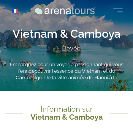
Aller
au
contenu
Vietnam & Camboya
Élevée
Embarquez pour un voyage passionnant qui vous
fera découvrir l'essence du Vietnam et du
Cambodge. De la ville animée de Hanoï à la
mystique Hoi An, vous découvrirez la riche histoire
et les traditions vietnamiennes. Grâce au vol direct
vers Siem Reap au Cambodge, vous vous
émerveillerez devant les temples majestueux et
Information sur
mystérieux d'Angkor et leur beauté intemporelle.
Vietnam & Camboya