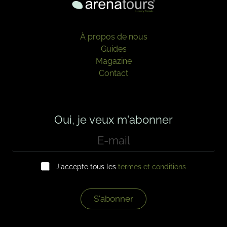
À propos de nous
Guides
Magazine
Contact
Oui, je veux m'abonner
E
-
m
C
a
J'accepte tous les
termes et conditions
a
i
s
l
e
*
s
S'abonner
à
c
o