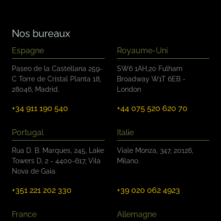
c
h
e
Nos bureaux
r
*
Espagne
Royaume-Uni
Paseo de la Castellana 259-
SW6 1AH,20 Fulham
C Torre de Cristal Planta 18,
Broadway W1T 6EB -
28046, Madrid.
London
+34 911 190 540
+44 075 520 620 70
Portugal
Italie
Rua D. B. Marques, 245, Lake
Viale Monza, 347, 20126,
Towers D, 2 - 4400-617, Vila
Milano.
Nova de Gaia.
+351 221 202 330
+39 020 062 4923
France
Allemagne