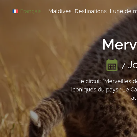
Aller
au
Maldives
Destinations
Lune de m
Français
contenu
Merve
7 J
Le circuit "Merveilles d
iconiques du pays : Le Ca
au