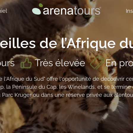
iel
In
illes de l’Afrique 
ours
Très élevée
En pr
e l'Afrique du Sud" offre l'opportunité de découvrir ce
p, la Péninsule du Cap, les Winelands, et se termine 
 Parc Kruger ou dans une réserve privée aux alentou