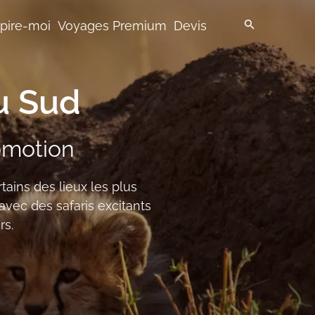
spire-moi
Voyages Premium
Devis
du Sud
omotion
rtains des lieux les plus
avec des safaris excitants
rs.