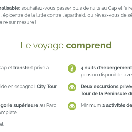
nalisable:
souhaitez-vous passer plus de nuits au Cap et fair
o, épicentre de la lutte contre l'apartheid, ou rêvez-vous de
aire sur mesure !
Le voyage
comprend
 Cap et
transfert
privé à
4 nuits d’hébergement
pension disponible, av
ide en espagnol:
City Tour
Deux excursions privé
Tour de la Péninsule d
égorie supérieure
au Parc
Minimum
2 activités de
omplète.
l.