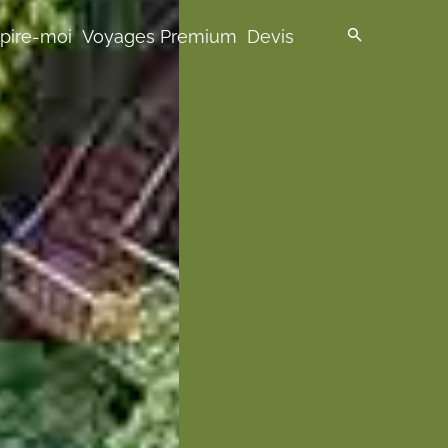
spire-moi
Voyages Premium
Devis