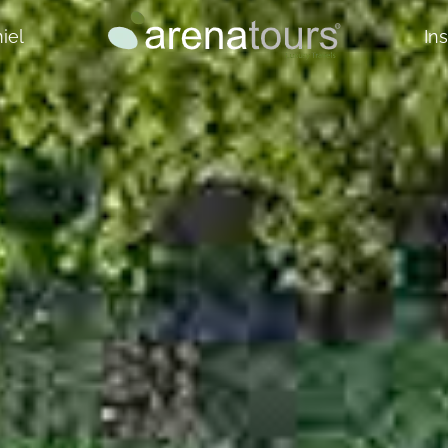
iel
In