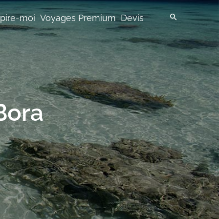
spire-moi
Voyages Premium
Devis
Bora