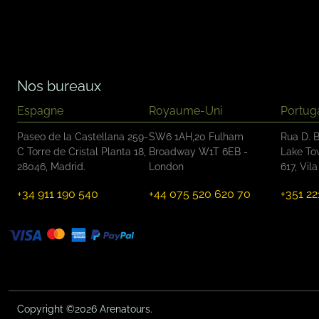
e
*
s
à
c
o
c
Nos bureaux
h
e
Espagne
Royaume-Uni
Portug
r
*
Paseo de la Castellana 259-
SW6 1AH,20 Fulham
Rua D. B
C Torre de Cristal Planta 18,
Broadway W1T 6EB -
Lake To
28046, Madrid.
London
617, Vil
+34 911 190 540
+44 075 520 620 70
+351 22
Copyright ©2026 Arenatours.