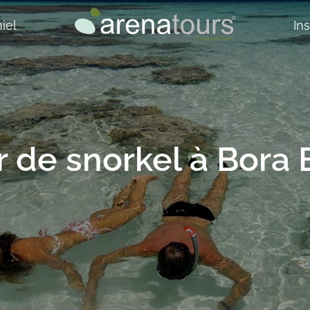
iel
In
r de snorkel à Bora 