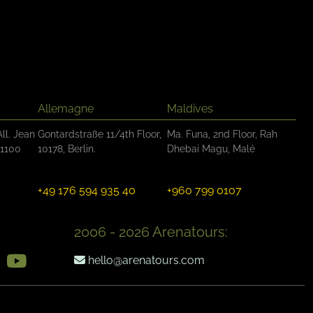
Allemagne
Maldives
ll. Jean
Gontardstraße 11/4th Floor,
Ma. Funa, 2nd Floor, Rah
31100
10178, Berlin.
Dhebai Magu, Malé
+49 176 594 935 40
+960 799 0107
2006 - 2026 Arenatours:
hello@arenatours.com