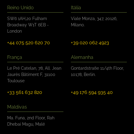
Reino Unido
Itália
SW6 1AH,20 Fulham
Viale Monza, 347, 20126,
Broadway W1T 6EB -
Milano.
London
+44 075 520 620 70
+39 020 062 4923
França
Alemanha
Le Pré Catelan, 78, All. Jean
Gontardstraße 11/4th Floor,
Jaurès Bâtiment F, 31100
10178, Berlin.
Toulouse
+33 561 632 820
+49 176 594 935 40
Maldivas
Ma. Funa, 2nd Floor, Rah
Dhebai Magu, Malé