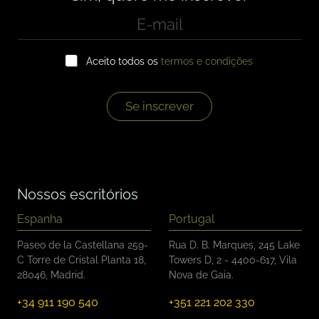
E
-
m
C
a
Aceito todos os
termos e condições
a
i
i
l
x
*
a
Se inscrever
s
d
e
s
e
l
Nossos escritórios
e
ç
Espanha
Portugal
ã
o
Paseo de la Castellana 259-
Rua D. B. Marques, 245 Lake
*
C Torre de Cristal Planta 18,
Towers D, 2 - 4400-617, Vila
28046, Madrid.
Nova de Gaia.
+34 911 190 540
+351 221 202 330