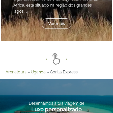
África, está situado na região dos grandes
lagos,...
Ver mais
Arenatours
»
Uganda
»
Gorilla Express
Desenhamos a tua viagem de
Luxo personalizado