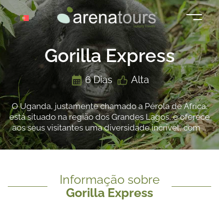
Saltar
para
o
conteúdo
Gorilla Express
6 Dias
Alta
O Uganda, justamente chamado a Pérola de África,
está situado na região dos Grandes Lagos, e oferece
aos seus visitantes uma diversidade incrível, com a
sua multiplicidade de ecossistemas diferentes. No
Uganda, a savana oriental encontra a Floresta
Impenetrável de Bwindi, o lugar do mundo com o
maior número de gorilas de montanha.
Informação sobre
Gorilla Express