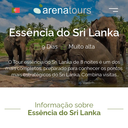
Saltar
para
o
conteúdo
Essência do Sri Lanka
9 Dias
Muito alta
O Tour essência do Sri Lanka de 8 noites é um dos
mais completos, preparado para conhecer os pontos
mais estratégicos do Sri Lanka. Combina visitas
culturais e excursões relacionadas com a natureza.
Sri Lanka é um país com uma rica herança cultural e
vegetação exuberante que deixa uma marca no
coração de quem a visita.
Informação sobre
Essência do Sri Lanka