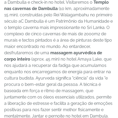
a Dambulla e check-in no hotel. Visitaremos o
Templo
nas cavernas de Dambulla
(10 km, aproximadamente
15 min), construídas pelo Rei Walagambahu no primeiro
século aC Dambulla é um Patrimônio da Humanidade e
o templo caverna mais impressionante no Sri Lanka. O
complexo de cinco cavernas de mais de 2000m2 de
murais e tectos pintados é a área de pinturas deste tipo
maior encontrado no mundo. Ao entardecer,
desfrutaremos de uma
massagem ayurvédica de
corpo inteiro
(aprox. 45 min) no hotel Amaya Lake, que
nos ajudará a recuperar da fadiga que acumulamos
enquanto nos encarregamos de energia para entrar na
cultura budista. Ayurveda significa "ciência" da vida "e
procura o bem-estar geral da pessoa. A técnica é
baseada em força e ritmo de massagem, que
juntamente com os óleos essenciais utilizados, permite
a liberação de estresse e facilita a geração de emoções
positivas para nos fazer sentir melhor fisicamente e
mentalmente. Jantar e pernoite no hotel em Dambula.