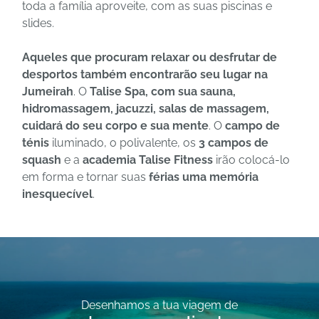
toda a família aproveite, com as suas piscinas e
slides.
Aqueles que procuram relaxar ou desfrutar de
desportos também encontrarão seu lugar na
Jumeirah
. O
Talise Spa, com sua sauna,
hidromassagem, jacuzzi, salas de massagem,
cuidará do seu corpo e sua mente
. O
campo de
ténis
iluminado, o polivalente, os
3 campos de
squash
e a
academia Talise Fitness
irão colocá-lo
em forma e tornar suas
férias uma memória
inesquecível
.
Desenhamos a tua viagem de