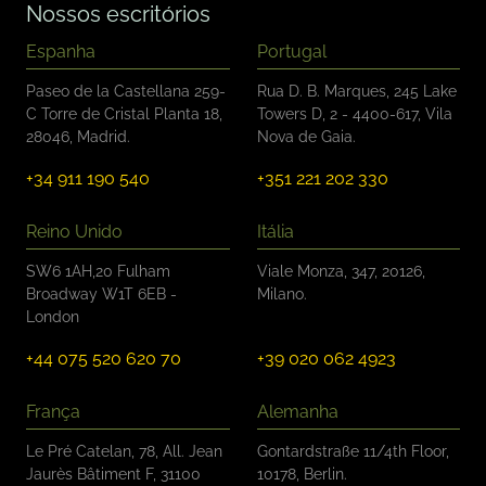
l
Nossos escritórios
e
ç
Espanha
Portugal
ã
o
Paseo de la Castellana 259-
Rua D. B. Marques, 245 Lake
*
C Torre de Cristal Planta 18,
Towers D, 2 - 4400-617, Vila
28046, Madrid.
Nova de Gaia.
+34 911 190 540
+351 221 202 330
Reino Unido
Itália
SW6 1AH,20 Fulham
Viale Monza, 347, 20126,
Broadway W1T 6EB -
Milano.
London
+44 075 520 620 70
+39 020 062 4923
França
Alemanha
Le Pré Catelan, 78, All. Jean
Gontardstraße 11/4th Floor,
Jaurès Bâtiment F, 31100
10178, Berlin.