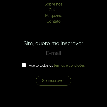
Sobre nós
Guias
Magazine
Contato
Sim, quero me inscrever
E
-
m
C
a
Aceito todos os
termos e condições
a
i
i
l
x
*
a
Se inscrever
s
d
e
s
e