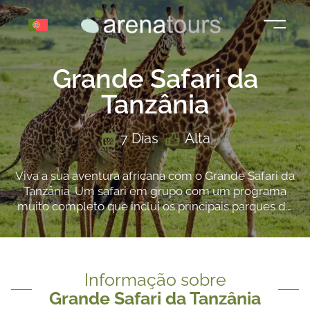
Saltar
para
o
conteúdo
Grande Safari da
Tanzânia
7 Dias
Alta
Viva a sua aventura africana com o Grande Safari da
Tanzânia. Um safari em grupo com um programa
muito completo que inclui os principais parques do
país: Serengeti, Ngorongoro e Tarangire será o
cenário para uma viagem inesquecível!
Informação sobre
Grande Safari da Tanzânia