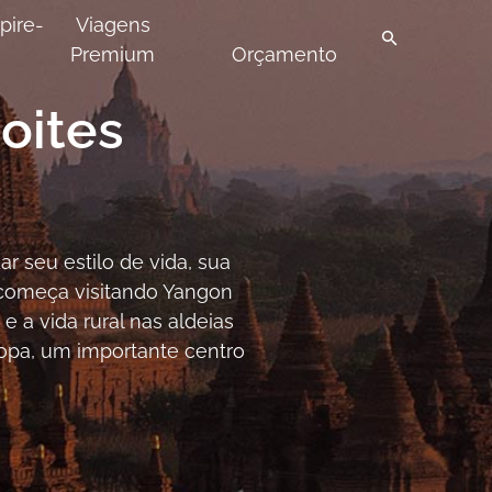
pire-
Viagens
Premium
Orçamento
oites
 seu estilo de vida, sua
começa visitando Yangon
a vida rural nas aldeias
Popa, um importante centro