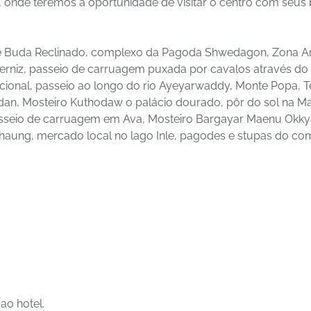
, onde teremos a oportunidade de visitar o centro com seus 
e Buda Reclinado, complexo da Pagoda Shwedagon, Zona A
verniz, passeio de carruagem puxada por cavalos através d
cional, passeio ao longo do rio Ayeyarwaddy, Monte Popa, T
, Mosteiro Kuthodaw o palácio dourado, pôr do sol na Ma
sseio de carruagem em Ava, Mosteiro Bargayar Maenu Okky
ung, mercado local no lago Inle, pagodes e stupas do comp
ao hotel.