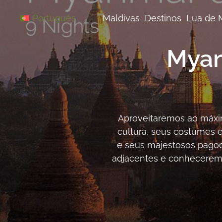
Saltar
para
Maldivas
Destinos
Lua de 
Português
o
conteúdo
Myan
Aproveitaremos ao máxim
cultura, seus costumes
e seus majestosos pagod
adjacentes e conheceremos