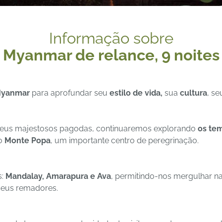
Informação sobre
Myanmar de relance, 9 noites
Myanmar
para aprofundar seu
estilo de vida,
sua
cultura
, s
eus majestosos pagodas, continuaremos explorando
os te
o
Monte Popa
, um importante centro de peregrinação.
s:
Mandalay, Amarapura e Ava
, permitindo-nos mergulhar na 
 seus remadores.