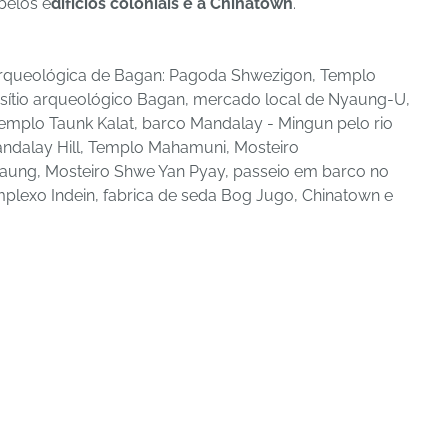
belos e
difícios coloniais e a Chinatown
.
rqueológica de Bagan: Pagoda Shwezigon, Templo
o sítio arqueológico Bagan, mercado local de Nyaung-U,
emplo Taunk Kalat, barco Mandalay - Mingun pelo rio
ndalay Hill, Templo Mahamuni, Mosteiro
aung, Mosteiro Shwe Yan Pyay, passeio em barco no
lexo Indein, fabrica de seda Bog Jugo, Chinatown e