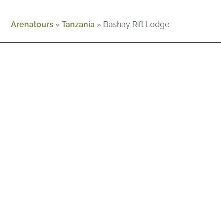
Arenatours
»
Tanzania
»
Bashay Rift Lodge
Chi siamo
Guide
Magazine
Contatto
Sì, voglio iscrivermi
E
-