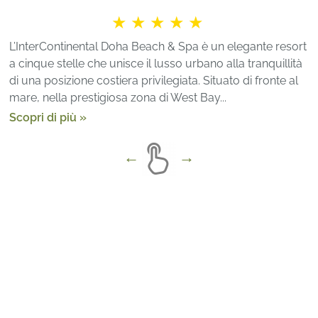
★★★★★
L’InterContinental Doha Beach & Spa è un elegante resort
a cinque stelle che unisce il lusso urbano alla tranquillità
di una posizione costiera privilegiata. Situato di fronte al
mare, nella prestigiosa zona di West Bay...
Scopri di più »
Arenatours
»
Qatar
»
Hilton Salwa Beach Resort &
Villas