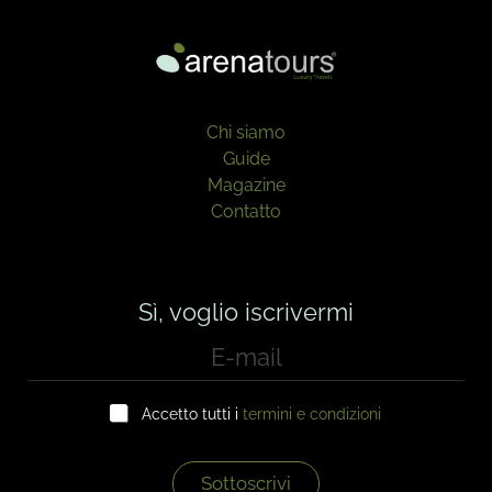
Chi siamo
Guide
Magazine
Contatto
Sì, voglio iscrivermi
E
-
m
C
a
Accetto tutti i
termini e condizioni
a
i
s
l
e
*
l
Sottoscrivi