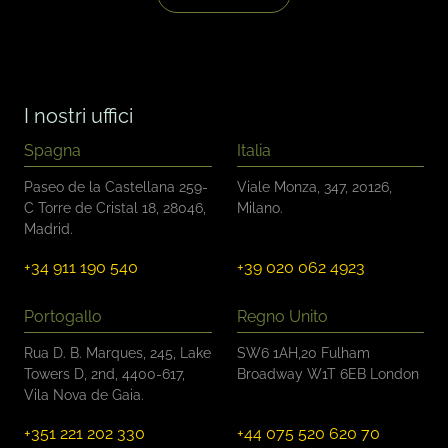
l
e
d
i
c
o
I nostri uffici
n
t
Spagna
Italia
r
o
Paseo de la Castellana 259-
Viale Monza, 347, 20126,
l
C Torre de Cristal 18, 28046,
Milano.
l
Madrid.
o
*
+34 911 190 540
+39 020 062 4923
Portogallo
Regno Unito
Rua D. B. Marques, 245, Lake
SW6 1AH,20 Fulham
Towers D, 2nd, 4400-617,
Broadway W1T 6EB London
Vila Nova de Gaia.
+351 221 202 330
+44 075 520 620 70