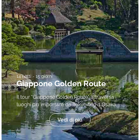
14 notti - 15 giorni
Giappone Golden Route
Il tour "Giappone Golden Route" attraversa i
luoghi più importanti da Tokyo fino a Osaka,...
Vedi di più