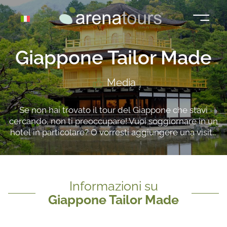
Vai
al
contenuto
Giappone Tailor Made
Media
Se non hai trovato il tour del Giappone che stavi
cercando, non ti preoccupare! Vuoi soggiornare in un
hotel in particolare? O vorresti aggiungere una visita
o un'attività extra? Ti piacerebbe avere più tempo a
disposizione per conoscere con calma un luogo
specifico?
Informazioni su
Giappone Tailor Made