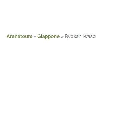
Arenatours
»
Giappone
»
Ryokan Iwaso
Chi siamo
Guide
Magazine
Contatto