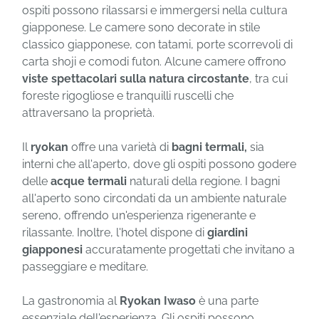
ospiti possono rilassarsi e immergersi nella cultura
giapponese. Le camere sono decorate in stile
classico giapponese, con tatami, porte scorrevoli di
carta shoji e comodi futon. Alcune camere offrono
viste spettacolari sulla natura
circostante
, tra cui
foreste rigogliose e tranquilli ruscelli che
attraversano la proprietà.
Il
ryokan
offre una varietà di
bagni termali,
sia
interni che all'aperto, dove gli ospiti possono godere
delle
acque termali
naturali della regione. I bagni
all'aperto sono circondati da un ambiente naturale
sereno, offrendo un'esperienza rigenerante e
rilassante. Inoltre, l'hotel dispone di
giardini
giapponesi
accuratamente progettati che invitano a
passeggiare e meditare.
La gastronomia al
Ryokan Iwaso
è una parte
essenziale dell'esperienza. Gli ospiti possono