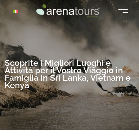
Vai
al
contenuto
Scoprite i Migliori Luoghi e
Attività per il Vostro Viaggio in
Famiglia in Sri Lanka, Vietnam e
Kenya