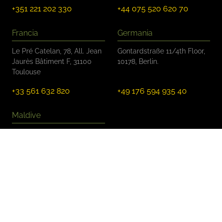
+351 221 202 330
+44 075 520 620 70
Francia
Germania
Le Pré Catelan, 78, All. Jean
Gontardstraße 11/4th Floor,
Jaurès Bâtiment F, 31100
10178, Berlin.
Toulouse
+33 561 632 820
+49 176 594 935 40
Maldive
Ma. Funa, 2nd Floor, Rah
Dhebai Magu, Malé
+960 799 0107
Seguici: