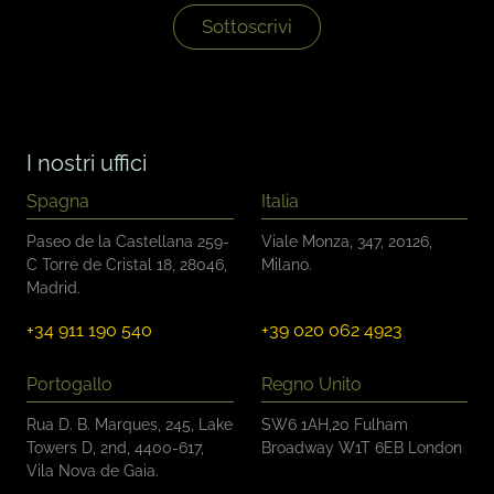
e
*
l
Sottoscrivi
l
e
d
i
c
o
I nostri uffici
n
t
Spagna
Italia
r
o
Paseo de la Castellana 259-
Viale Monza, 347, 20126,
l
C Torre de Cristal 18, 28046,
Milano.
l
Madrid.
o
*
+34 911 190 540
+39 020 062 4923
Portogallo
Regno Unito
Rua D. B. Marques, 245, Lake
SW6 1AH,20 Fulham
Towers D, 2nd, 4400-617,
Broadway W1T 6EB London
Vila Nova de Gaia.