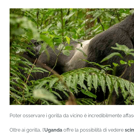
Poter osservare i gorilla da vicino è incredibilmente af
Oltre ai gorilla, l’
Uganda
offre la possibilità di vedere
sci