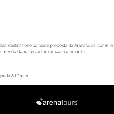
siasi destinazione balneare proposta da Arenatours, come le
del mondo dopo l’avventura africana o omanita.
Uganda & l’Oman