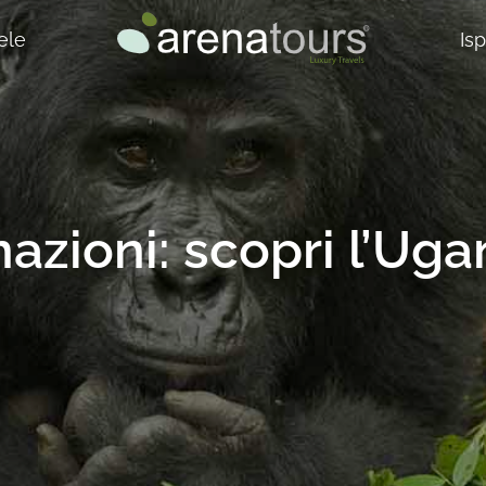
ele
Is
azioni: scopri l’Ug