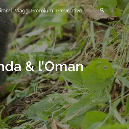
pirami
Viaggi Premium
Preventivo
anda & l’Oman