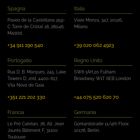
t
Spagna
Italia
r
o
Paseo de la Castellana 259-
Viale Monza, 347, 20126,
l
C Torre de Cristal 18, 28046,
Milano.
l
Madrid.
o
*
+34 911 190 540
+39 020 062 4923
Portogallo
Regno Unito
Rua D. B. Marques, 245, Lake
SW6 1AH,20 Fulham
Towers D, 2nd, 4400-617,
Broadway W1T 6EB London
Vila Nova de Gaia.
+351 221 202 330
+44 075 520 620 70
Francia
Germania
Le Pré Catelan, 78, All. Jean
Gontardstraße 11/4th Floor,
Jaurès Bâtiment F, 31100
10178, Berlin.
Toulouse