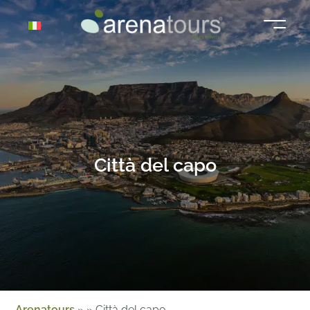
Vai
al
contenuto
Città del capo
Arenatours
»
»
Città del capo