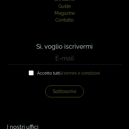
Guide
Magazine
Contatto
Sì, voglio iscrivermi
E
-
m
C
a
Accetto tutti i
termini e condizioni
a
i
s
l
e
*
l
Sottoscrivi
l
e
d
i
c
o
I nostri uffici
n