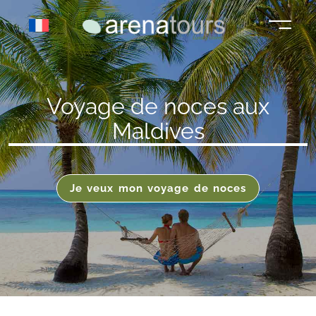
Aller
au
contenu
Voyage de noces aux
Maldives
Je veux mon voyage de noces