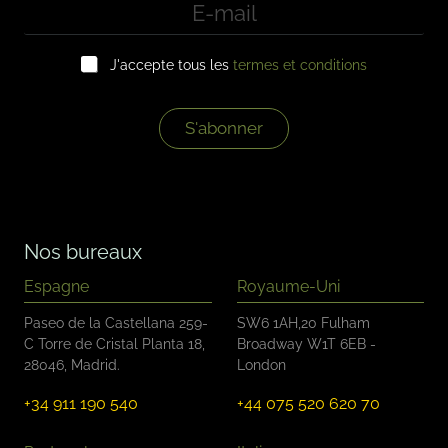
E
-
m
C
a
J'accepte tous les
termes et conditions
a
i
s
l
e
*
s
S'abonner
à
c
o
c
h
e
Nos bureaux
r
*
Espagne
Royaume-Uni
Paseo de la Castellana 259-
SW6 1AH,20 Fulham
C Torre de Cristal Planta 18,
Broadway W1T 6EB -
28046, Madrid.
London
+34 911 190 540
+44 075 520 620 70