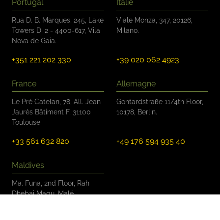
Portugal
Italie
Rua D. B. Marques, 245, Lake
Viale Monza, 347, 20126,
Towers D, 2 - 4400-617, Vila
Milano.
Nova de Gaia.
+351 221 202 330
+39 020 062 4923
France
Allemagne
Le Pré Catelan, 78, All. Jean
Gontardstraße 11/4th Floor,
Jaurès Bâtiment F, 31100
10178, Berlin.
Toulouse
+33 561 632 820
+49 176 594 935 40
Maldives
Ma. Funa, 2nd Floor, Rah
Dhebai Magu, Malé
+960 799 0107