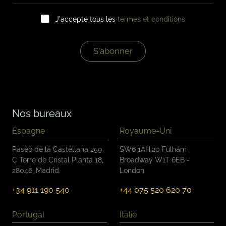
m
C
a
J'accepte tous les
termes et conditions
a
i
s
l
e
*
s
S'abonner
à
c
o
c
h
e
Nos bureaux
r
*
Espagne
Royaume-Uni
Paseo de la Castellana 259-
SW6 1AH,20 Fulham
C Torre de Cristal Planta 18,
Broadway W1T 6EB -
28046, Madrid.
London
+34 911 190 540
+44 075 520 620 70
Portugal
Italie